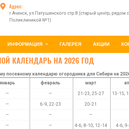
Адрес:
г.Ачинск, ул.Патушинского стр.8 (старый центр, рядом с
Поликлиникой №1)
ИНФОРМАЦИЯ
ГАЛЕРЕЯ
АКЦИИ
КО
ОЙ КАЛЕНДАРЬ НА 2026 ГОД
му посевному календарю огородника для Сибири на 2026
январь
февраль
март
а
—
—
21-23, 25-27
13-15, 1
—
6-9, 22-23
20-21
—
—
—
—
—
4-6, 8-10, 12-14
4-6, 9