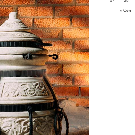
27
28
« Сен