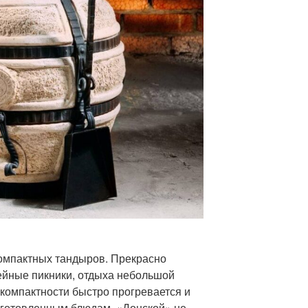
омпактных тандыров. Прекрасно
ейные пикники, отдыха небольшой
 компактности быстро прогревается и
иготовленным блюдам. «Донской» не