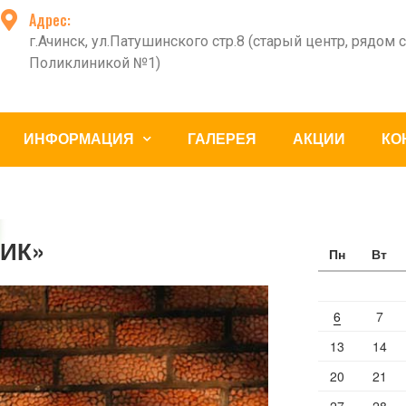
Адрес:
г.Ачинск, ул.Патушинского стр.8 (старый центр, рядом с
Поликлиникой №1)
ИНФОРМАЦИЯ
ГАЛЕРЕЯ
АКЦИИ
КО
ИК»
Пн
Вт
6
7
13
14
20
21