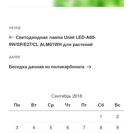
НАЗАД
Светодиодная лампа Uniel LED-A60-
9W/SP/E27/CL ALM01WH для растений
ДАЛЕЕ
Беседка дачная из поликарбоната
Сентябрь 2018
Пн
Вт
Ср
Чт
Пт
Сб
Вс
1
2
3
4
5
6
7
8
9