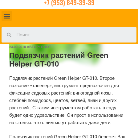
+7 (953) 849-39-39
23.09.2018
АВТОР:
ROOT
Подвязчик растений Green
Helper GT-010
Подвязчик растений Green Helper GT-010. Второе
название «тапенер», инструмент предназначен для
фиксации садовых растений: виноградной лозы,
стеблей помидоров, цветов, ветвей, лиан и других
растений.. С таким инструментом работать в саду
будет одно удовольствие. Он прост в использовании
на столько что с ним могут работать даже дети.
Подвязчик растений Green Helper GT-010 бережет Ваш